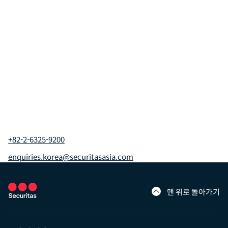
+82-2-6325-9200
enquiries.korea@securitasasia.com
맨 위로 돌아가기