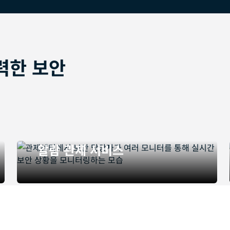
력한 보안
알람 관제 서비스