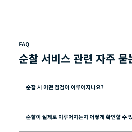
FAQ
순찰 서비스 관련 자주 묻
순찰 시 어떤 점검이 이루어지나요?
순찰이 실제로 이루어지는지 어떻게 확인할 수 