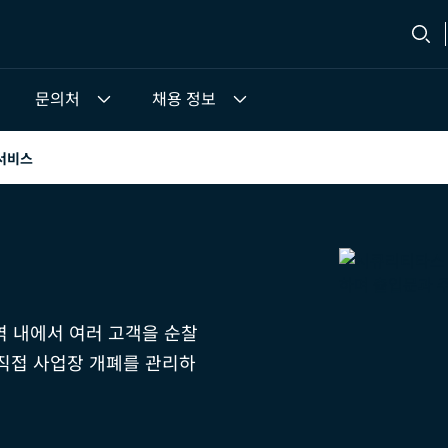
문의처
채용 정보
서비스
역 내에서 여러 고객을 순찰
 직접 사업장 개폐를 관리하