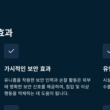
효과
가시적인 보안 효과
유
유니폼을 착용한 보안 인력과 순찰 활동은 외부
시설
에 명확한 보안 신호를 제공하여, 침입 및 이상
수를
행동을 억제하는 데 도움이 됩니다.