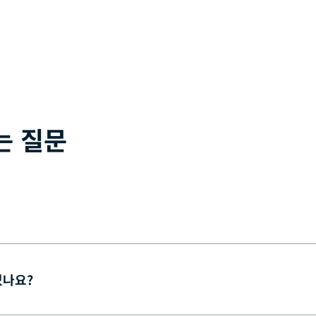
는 질문
있나요?