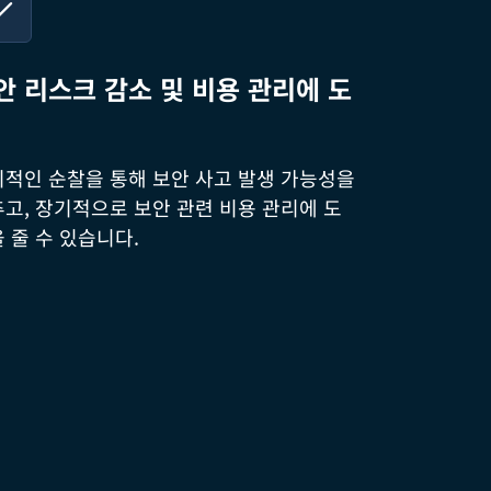
안 리스크 감소 및 비용 관리에 도
적인 순찰을 통해 보안 사고 발생 가능성을
고, 장기적으로 보안 관련 비용 관리에 도
 줄 수 있습니다.