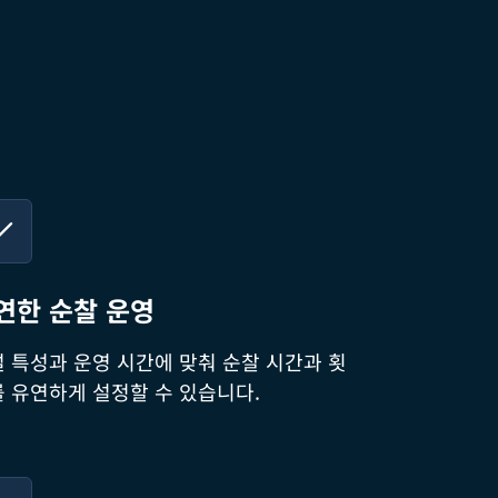
연한 순찰 운영
 특성과 운영 시간에 맞춰 순찰 시간과 횟
 유연하게 설정할 수 있습니다.