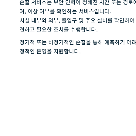
순찰 서비스는 보안 인력이 정해진 시간 또는 경로
며, 이상 여부를 확인하는 서비스입니다.
시설 내부와 외부, 출입구 및 주요 설비를 확인하여
견하고 필요한 조치를 수행합니다.
정기적 또는 비정기적인 순찰을 통해 예측하기 어
정적인 운영을 지원합니다.