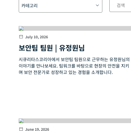
검
테
카테고리
색
고
리
행사 및 이벤트
리스크 인텔리전스
July 10, 2026
시큐리타스코리아 커리어
보안팀 팀원 | 유정원님
기술 및 혁신
시큐리타스코리아에서 보안팀 팀원으로 근무하는 유정원님의
이야기를 만나보세요. 팀워크를 바탕으로 현장의 안전을 지키
산업별 인사이트
며 보안 전문가로 성장하고 있는 경험을 소개합니다.
보안 인사이트
회사 소식
시큐리타스 커리어
보안 정보
June 19, 2026