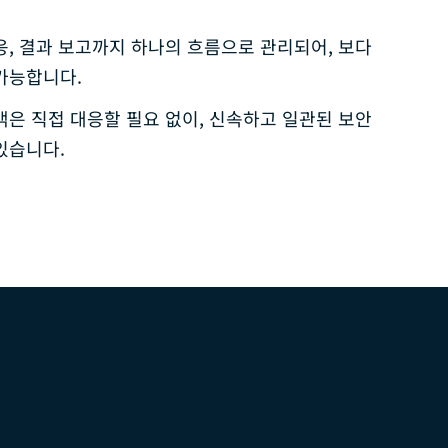
응, 결과 보고까지 하나의 흐름으로 관리되어, 보다
가능합니다.
객은 직접 대응할 필요 없이, 신속하고 일관된 보안
있습니다.