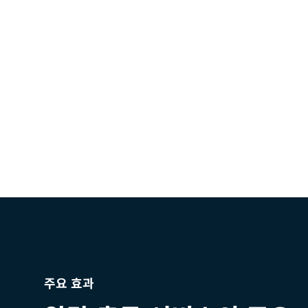
주요 효과