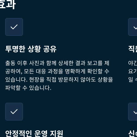
효과
투명한 상황 공유
직
출동 이후 사진과 함께 상세한 결과 보고를 제
야간
공하여, 모든 대응 과정을 명확하게 확인할 수
요가
있습니다. 현장을 직접 방문하지 않아도 상황을
일 
파악할 수 있습니다.
안정적인 운영 지원
신