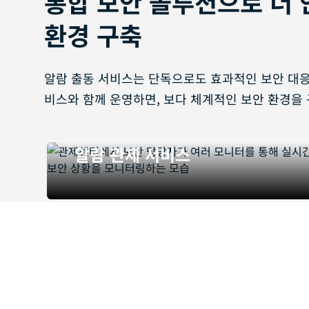
통합 보안 솔루션으로 더 
환경 구축
알람 출동 서비스는 단독으로도 효과적인 보안 대응
비스와 함께 운영하면, 보다 체계적인 보안 환경을 
알람 관제 서비스