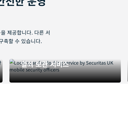
안전한 운영
을 제공합니다. 다른 서
구축할 수 있습니다.
열쇠 보관 서비스