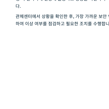
다.
관제센터에서 상황을 확인한 후, 가장 가까운 보안
하여 이상 여부를 점검하고 필요한 조치를 수행합니