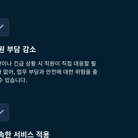
원 부담 감소
이나 긴급 상황 시 직원이 직접 대응할 필
 없어, 업무 부담과 안전에 대한 위험을 줄
수 있습니다.
속한 서비스 적용