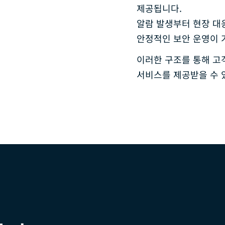
제공됩니다.
알람 발생부터 현장 대
안정적인 보안 운영이 
이러한 구조를 통해 고
서비스를 제공받을 수 