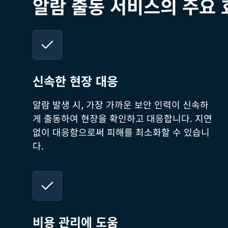
알람 출동 서비스의 주요 
신속한 현장 대응
알람 발생 시, 가장 가까운 보안 인력이 신속하
게 출동하여 현장을 확인하고 대응합니다. 지연
없이 대응함으로써 피해를 최소화할 수 있습니
다.
비용 관리에 도움