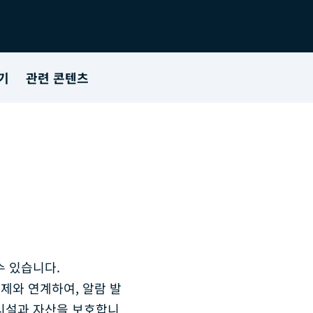
기
관련 콘텐츠
수 있습니다.
제와 연계하여, 알람 발
 시설과 자산을 보호합니