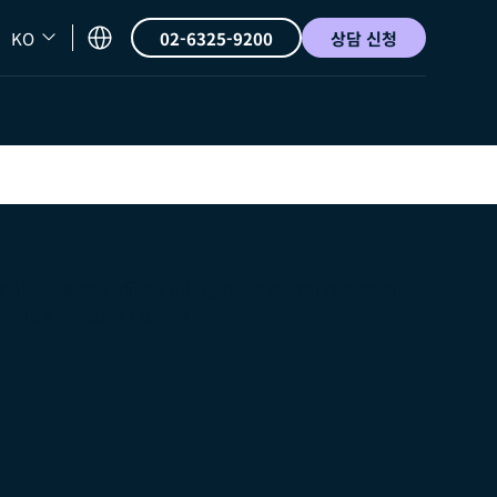
KO
02-6325-9200
상담 신청