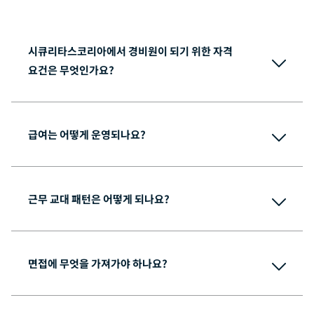
시큐리타스코리아에서 경비원이 되기 위한 자격
요건은 무엇인가요?
고등학교 졸업장 또는 이에 상응하는 학력
만 18세 이상
급여는 어떻게 운영되나요?
범죄기록이 없어야 함​ 
한국 국적 또는 F6 비자 소지자
근무 교대 패턴은 어떻게 되나요?
면접에 무엇을 가져가야 하나요?