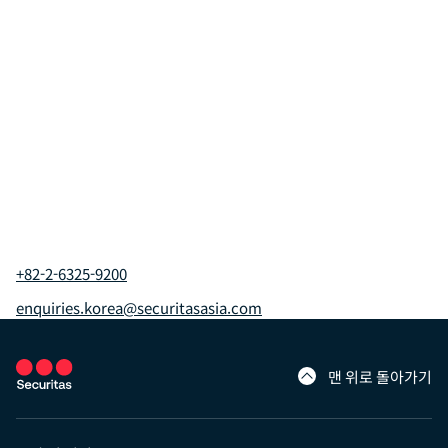
+82-2-6325-9200
enquiries.korea@securitasasia.com
맨 위로 돌아가기